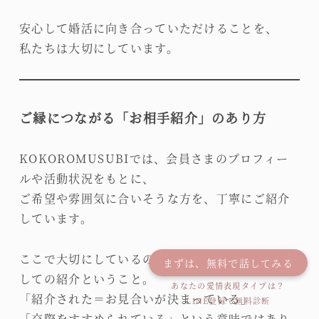
安心して婚活に向き合っていただけることを、
私たちは大切にしています。
ご縁につながる「お相手紹介」のあり方
KOKOROMUSUBIでは、会員さまのプロフィー
ルや活動状況をもとに、
ご希望や雰囲気に合いそうな方を、丁寧にご紹介
しています。
ここで大切にしているのは、“ご縁のきっかけ”と
まずは、無料で話してみる
しての紹介ということ。
あなたの愛情表現タイプは？
「紹介された＝お見合いが決まっている」
LINE登録で無料診断
「交際をすすめられている」という意味ではあり