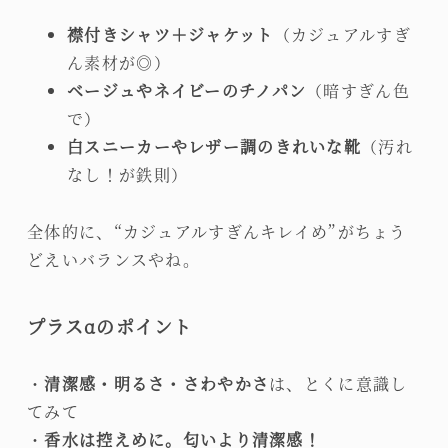
襟付きシャツ＋ジャケット
（カジュアルすぎ
ん素材が◎）
ベージュやネイビーのチノパン
（暗すぎん色
で）
白スニーカーやレザー調のきれいな靴
（汚れ
なし！が鉄則）
全体的に、“カジュアルすぎんキレイめ”がちょう
どえいバランスやね。
プラスαのポイント
・
清潔感・明るさ・さわやかさ
は、とくに意識し
てみて
・
香水は控えめに。匂いより清潔感！