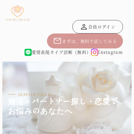
MENU
person
会員ログイン
mail
まずは、無料で話してみる
愛情表現タイプ診断（無料）
Instagram
婚活・パートナー探し・恋愛で
お悩みのあなたへ