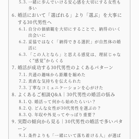
一緒に歩んでいける安心感を大切にする女性も
多い
婚活において「選ばれる」より「選ぶ」を大事に
する30代男性へ
自分の価値観を大切にすることで、納得のいく
出会いに
妥協ではなく「納得できる選択」が自然体の婚
活に
「この人となら」と思える感覚は、理屈じゃな
く“感覚”からくる
婚活が成功する30代男性のよくあるパターン
共通の趣味から距離を縮めた
素直な気持ちを伝えられた
丁寧なコミュニケーションを心がけた
よくあるご相談Q&A｜30代男性の婚活の悩み
Q. 婚活って何から始めたらいい？
Q. どんな女性が30代男性を選ぶの？
Q. 年収や外見ってやっぱり重要？
実際の傾向から見る｜30代男性の婚活で多いパタ
ーン
条件よりも「一緒にいて落ち着ける人」が選ば