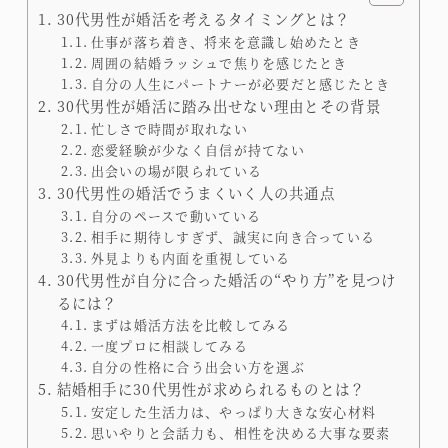
30代男性が婚活を考えるタイミングとは？
仕事が落ち着き、将来を意識し始めたとき
周囲の結婚ラッシュで焦りを感じたとき
自分の人生にパートナーが必要だと感じたとき
30代男性が婚活に踏み出せない理由とその背景
忙しさで時間が取れない
恋愛経験が少なく自信が持てない
出会いの場が限られている
30代男性の婚活でうまくいく人の共通点
自分のペースで動いている
相手に期待しすぎず、誠実に向き合っている
外見よりも内面を重視している
30代男性が自分に合った婚活の“やり方”を見つけ
るには？
まずは婚活方法を比較してみる
一度プロに相談してみる
自分の性格に合う出会い方を選ぶ
結婚相手に30代男性が求められるものとは？
安定した生活力は、やっぱり大きな安心材料
思いやりと会話力も、相性を決める大事な要素