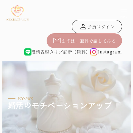
MENU
person
会員ログイン
mail
まずは、無料で話してみる
愛情表現タイプ診断（無料）
Instagram
婚活のモチベーションアップ