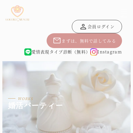
MENU
person
会員ログイン
mail
まずは、無料で話してみる
愛情表現タイプ診断（無料）
Instagram
婚活パーティー