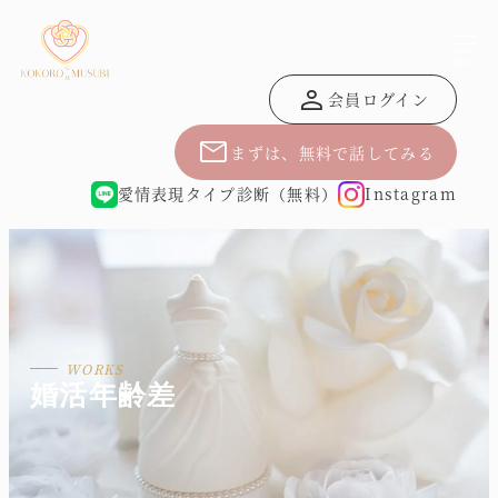
MENU
person
会員ログイン
mail
まずは、無料で話してみる
愛情表現タイプ診断（無料）
Instagram
婚活年齢差