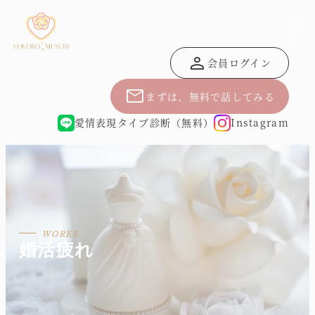
MENU
person
会員ログイン
mail
まずは、無料で話してみる
愛情表現タイプ診断（無料）
Instagram
婚活疲れ