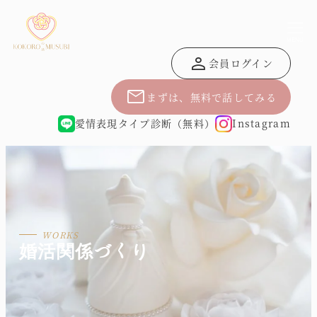
MENU
person
会員ログイン
mail
まずは、無料で話してみる
愛情表現タイプ診断（無料）
Instagram
婚活関係づくり