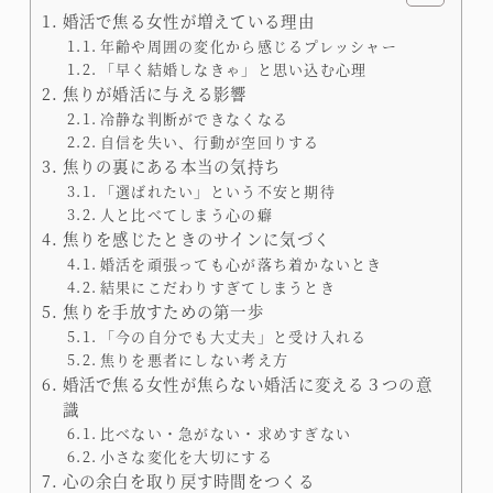
婚活で焦る女性が増えている理由
年齢や周囲の変化から感じるプレッシャー
「早く結婚しなきゃ」と思い込む心理
焦りが婚活に与える影響
冷静な判断ができなくなる
自信を失い、行動が空回りする
焦りの裏にある本当の気持ち
「選ばれたい」という不安と期待
人と比べてしまう心の癖
焦りを感じたときのサインに気づく
婚活を頑張っても心が落ち着かないとき
結果にこだわりすぎてしまうとき
焦りを手放すための第一歩
「今の自分でも大丈夫」と受け入れる
焦りを悪者にしない考え方
婚活で焦る女性が焦らない婚活に変える３つの意
識
比べない・急がない・求めすぎない
小さな変化を大切にする
心の余白を取り戻す時間をつくる