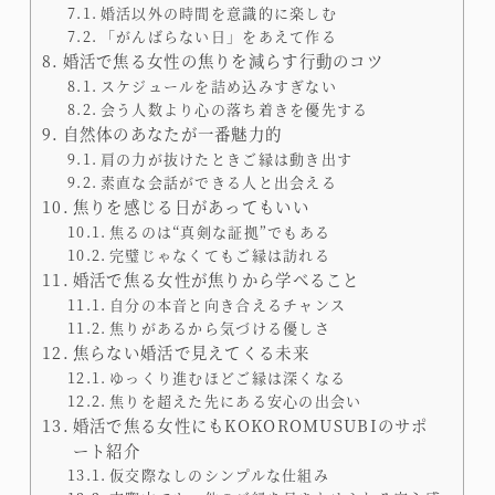
婚活以外の時間を意識的に楽しむ
「がんばらない日」をあえて作る
婚活で焦る女性の焦りを減らす行動のコツ
スケジュールを詰め込みすぎない
会う人数より心の落ち着きを優先する
自然体のあなたが一番魅力的
肩の力が抜けたときご縁は動き出す
素直な会話ができる人と出会える
焦りを感じる日があってもいい
焦るのは“真剣な証拠”でもある
完璧じゃなくてもご縁は訪れる
婚活で焦る女性が焦りから学べること
自分の本音と向き合えるチャンス
焦りがあるから気づける優しさ
焦らない婚活で見えてくる未来
ゆっくり進むほどご縁は深くなる
焦りを超えた先にある安心の出会い
婚活で焦る女性にもKOKOROMUSUBIのサポ
ート紹介
仮交際なしのシンプルな仕組み