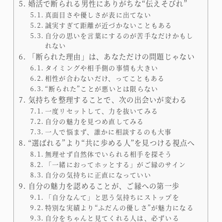
婚活で断られる男性にありがちな“伝えそびれ”
真面目さや優しさが表に出てない
誠実すぎて距離が近づかないこともある
自分の思いを言葉にするのが苦手なだけかもし
れない
「断られた理由」は、あなただけの問題じゃない
タイミングや相手側の事情も大きい
相性が合わないだけ、ってこともある
“断られた”ことが悪いとは限らない
気持ちを整理することで、次の出会いが変わる
一度リセットして、力を抜いてみる
自分の魅力を見つめ直してみる
一人で悩まず、誰かに相談するのも大事
“選ばれる”より“共に歩める人”を見つける視点へ
無理せず自然体でいられる相手を探そう
「一緒におってホッとする」がご縁のサイン
自分の気持ちに正直になっていい
自分の魅力を認めることが、ご縁への第一歩
「自分なんて」と思う気持ちにストップを
特別な実績より“ふだんの優しさ”が魅力になる
自分をちゃんと見てくれる人は、必ずいる