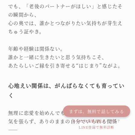
でも、「老後のパートナーがほしい」と感じたそ
の瞬間から、
心の奥では、誰かとつながりたい気持ちが芽生え
ちゅう証やき。
年齢や経験は関係ない。
誰かと一緒に生きたいと思う気持ちこそ、
あたらしいご縁を引き寄せる“はじまり”ながよ。
心地えい関係は、がんばらなくても育ってい
く
まずは、無料で話してみる
無理に恋愛を始めんでもえい。
気を張らず、ありのままの自分でいられる関係
あなたの愛情表現タイプは？
LINE登録で無料診断
――